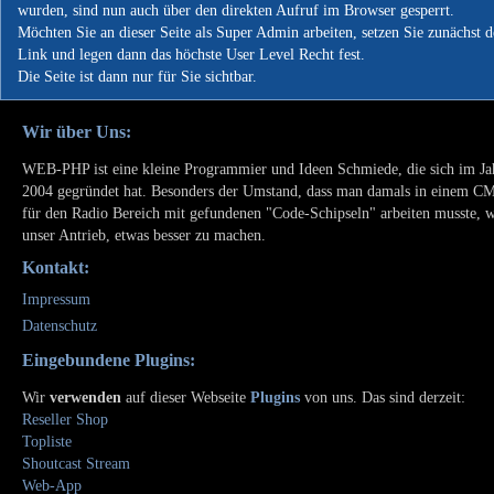
wurden, sind nun auch über den direkten Aufruf im Browser gesperrt.
Möchten Sie an dieser Seite als Super Admin arbeiten, setzen Sie zunächst 
Link und legen dann das höchste User Level Recht fest.
Die Seite ist dann nur für Sie sichtbar.
Wir über Uns:
WEB-PHP ist eine kleine Programmier und Ideen Schmiede, die sich im Ja
2004 gegründet hat. Besonders der Umstand, dass man damals in einem C
für den Radio Bereich mit gefundenen "Code-Schipseln" arbeiten musste, 
unser Antrieb, etwas besser zu machen.
Kontakt:
Impressum
Datenschutz
Eingebundene Plugins:
Wir
verwenden
auf dieser Webseite
Plugins
von uns. Das sind derzeit:
Reseller Shop
Topliste
Shoutcast Stream
Web-App